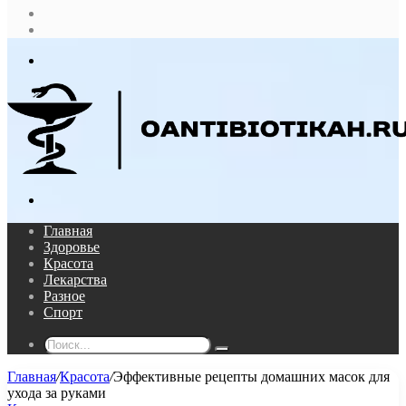
Случайная
статья
Log
In
Меню
Поиск...
Главная
Здоровье
Красота
Лекарства
Разное
Спорт
Поиск...
Главная
/
Красота
/
Эффективные рецепты домашних масок для
ухода за руками