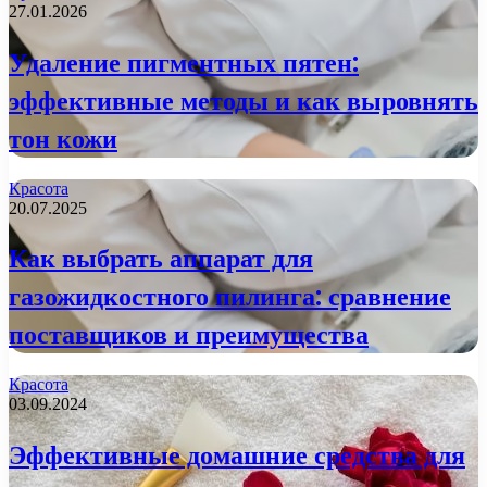
27.01.2026
Удаление пигментных пятен:
эффективные методы и как выровнять
тон кожи
Красота
20.07.2025
Как выбрать аппарат для
газожидкостного пилинга: сравнение
поставщиков и преимущества
Красота
03.09.2024
Эффективные домашние средства для