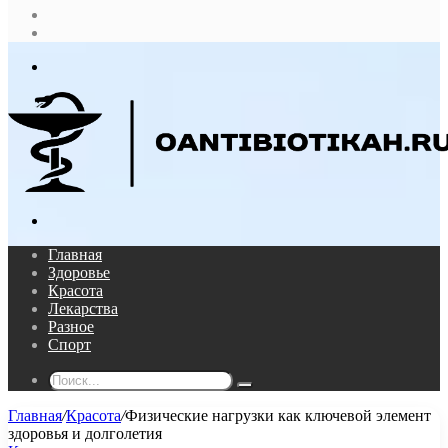
Случайная
статья
Log
In
Меню
Поиск...
Главная
Здоровье
Красота
Лекарства
Разное
Спорт
Поиск...
Главная
/
Красота
/
Физические нагрузки как ключевой элемент
здоровья и долголетия