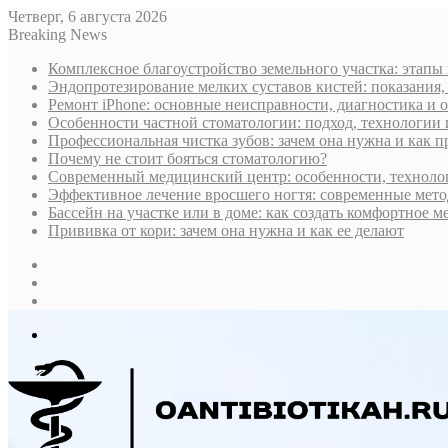
Четверг, 6 августа 2026
Breaking News
Комплексное благоустройство земельного участка: этапы
Эндопротезирование мелких суставов кистей: показания,
Ремонт iPhone: основные неисправности, диагностика и
Особенности частной стоматологии: подход, технологии
Профессиональная чистка зубов: зачем она нужна и как 
Почему не стоит бояться стоматологию?
Современный медицинский центр: особенности, технолог
Эффективное лечение вросшего ногтя: современные мето
Бассейн на участке или в доме: как создать комфортное м
Прививка от кори: зачем она нужна и как ее делают
Sidebar
Случайная
статья
Log
In
Меню