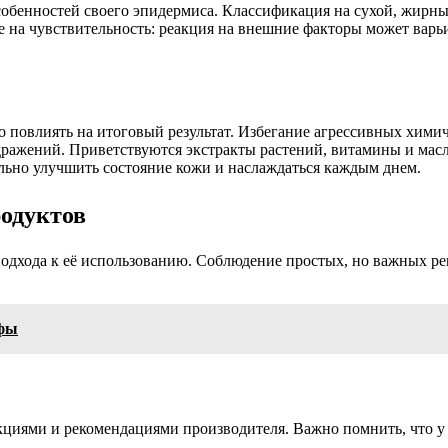
обенностей своего эпидермиса. Классификация на сухой, жирн
е на чувствительность: реакция на внешние факторы может вар
о повлиять на итоговый результат. Избегание агрессивных хим
дражений. Приветствуются экстракты растений, витамины и ма
льно улучшить состояние кожи и наслаждаться каждым днем.
одуктов
подхода к её использованию. Соблюдение простых, но важных р
рфы
кциями и рекомендациями производителя. Важно помнить, что у 