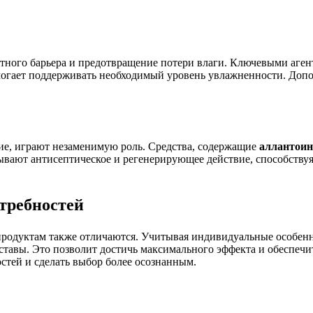
тного барьера и предотвращение потери влаги. Ключевыми аген
омогает поддерживать необходимый уровень увлажненности. Доп
ие, играют незаменимую роль. Средства, содержащие
аллантоин
ывают антисептическое и регенерирующее действие, способств
требностей
продуктам также отличаются. Учитывая индивидуальные особенно
ставы. Это позволит достичь максимального эффекта и обеспеч
тей и сделать выбор более осознанным.