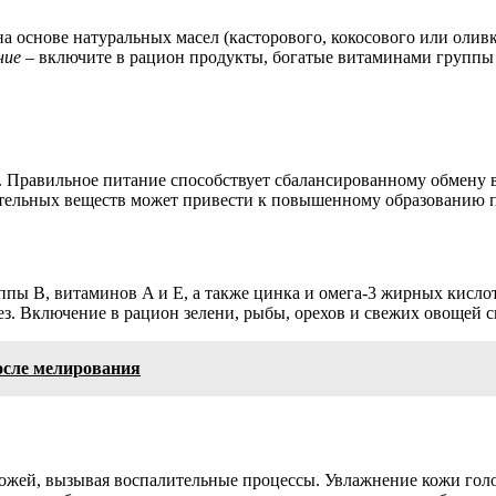
а основе натуральных масел (касторового, кокосового или оливк
ние
– включите в рацион продукты, богатые витаминами группы
 Правильное питание способствует сбалансированному обмену ве
тательных веществ может привести к повышенному образованию п
ппы B, витаминов A и E, а также цинка и омега-3 жирных кисл
з. Включение в рацион зелени, рыбы, орехов и свежих овощей 
осле мелирования
кожей, вызывая воспалительные процессы. Увлажнение кожи гол