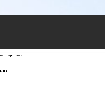
ы с перхотью
тью