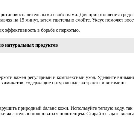
ротивовоспалительными свойствами. Для приготовления средств
авляя на 15 минут, затем тщательно смойте. Уксус поможет вос
х эффективность в борьбе с перхотью.
ью натуральных продуктов
перхоти важен регулярный и комплексный уход. Уделяйте внима
 химикатов, содержащие натуральные экстракты и витамины.
нарушить природный баланс кожи. Используйте теплую воду, так 
шки желательно пользоваться полотенцем. Старайтесь дать волоса