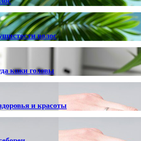
лос
ушистости волос
уда кожи головы
 здоровья и красоты
себореи