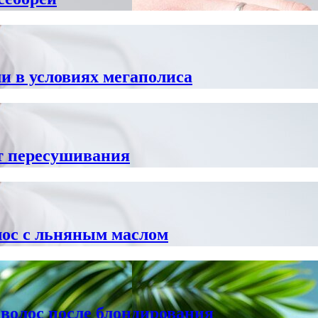
и в условиях мегаполиса
т пересушивания
лос с льняным маслом
волос после блондирования