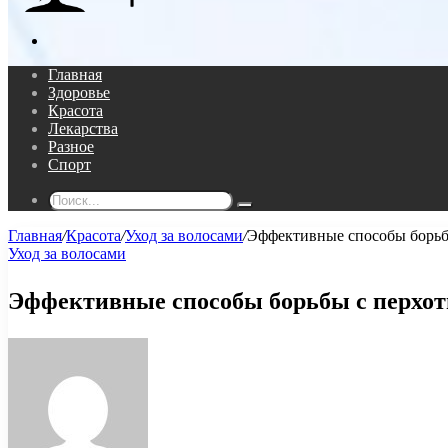
Поиск...
Главная
Здоровье
Красота
Лекарства
Разное
Спорт
Поиск...
Главная
/
Красота
/
Уход за волосами
/
Эффективные способы борьб
Уход за волосами
Эффективные способы борьбы с перхо