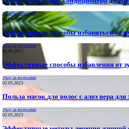
Советы по выбору кондиционера для во
Уход за волосами
02.05.2023
Эффективные способы избавиться от п
Уход за волосами
02.05.2023
Эффективные способы избавления от з
Уход за волосами
02.05.2023
Польза масок для волос с алоэ вера для
Уход за волосами
02.05.2023
Эффективные методы лечения жирной 