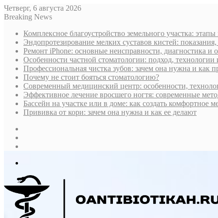
Четверг, 6 августа 2026
Breaking News
Комплексное благоустройство земельного участка: этапы
Эндопротезирование мелких суставов кистей: показания,
Ремонт iPhone: основные неисправности, диагностика и
Особенности частной стоматологии: подход, технологии
Профессиональная чистка зубов: зачем она нужна и как 
Почему не стоит бояться стоматологию?
Современный медицинский центр: особенности, технолог
Эффективное лечение вросшего ногтя: современные мето
Бассейн на участке или в доме: как создать комфортное м
Прививка от кори: зачем она нужна и как ее делают
Sidebar
Случайная
статья
Log
In
Меню