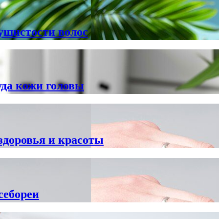
ушистости волос
уда кожи головы
 здоровья и красоты
себореи