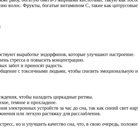
ю волос. Фрукты, богатые витамином C, такие как цитрусовые,
а
ствуют выработке эндорфинов, которые улучшают настроение.
вень стресса и повысить концентрацию.
х забот и приносят радость.
 общение с токсичными людьми, чтобы снизить эмоциональную н
уждения, чтобы наладить циркадные ритмы.
ихое, темное и прохладное.
ия электронных устройств за час до сна, так как синий свет на
нения или легкую растяжку для расслабления.
ресс, но и улучшить качество сна, что, в свою очередь, положи