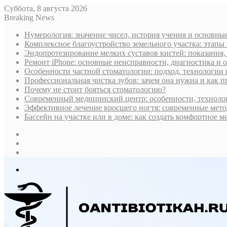
Суббота, 8 августа 2026
Breaking News
Нумерология: значение чисел, история учения и основны
Комплексное благоустройство земельного участка: этапы
Эндопротезирование мелких суставов кистей: показания,
Ремонт iPhone: основные неисправности, диагностика и
Особенности частной стоматологии: подход, технологии
Профессиональная чистка зубов: зачем она нужна и как 
Почему не стоит бояться стоматологию?
Современный медицинский центр: особенности, технолог
Эффективное лечение вросшего ногтя: современные мето
Бассейн на участке или в доме: как создать комфортное м
Sidebar
Случайная
статья
Log
In
Меню