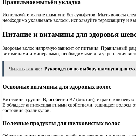
Правильное мытьё и укладка
Используйте мягкие шампуни без сульфатов. Мыть волосы следу
необходимо укладывать волосы, используйте термозащиту и в
Питание и витамины для здоровья ше
Здоровье волос напрямую зависит от питания. Правильный рац
витаминами и минералами, необходимыми для укрепления вол
Читать так же:
Руководство по выбору шампуня для сух
Основные витамины для здоровых волос
Витамины группы B, особенно B7 (биотин), играют ключевую р
E обладает антиоксидантными свойствами, защищает волосы о
состояния фолликулов.
Полезные продукты для шелковистых волос
Обратите внимание на орехи, особенно грецкие и миндаль, а т