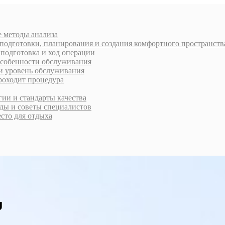
е методы анализа
 подготовки, планирования и создания комфортного пространств
 подготовка и ход операции
 особенности обслуживания
 и уровень обслуживания
проходит процедура
ии и стандарты качества
ды и советы специалистов
есто для отдыха