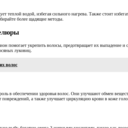
ет теплой водой, избегая сильного нагрева. Также стоит избега
ыбирайте более щадящие методы.
велюры
ион помогает укрепить волосы, предотвращает их выпадение и с
осяных луковиц.
их волос
оль в обеспечении здоровья волос. Они улучшают обмен вещест
т повреждений, а также улучшает циркуляцию крови в коже гол
акже рыбу, богатую омега-3 жирными кислотами, такую как лосо