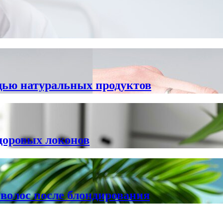
щью натуральных продуктов
здоровых локонов
волос после блондирования