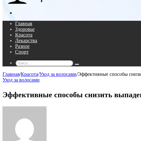
Поиск...
Главная
Здоровье
Красота
Лекарства
Разное
Спорт
Поиск...
Главная
/
Красота
/
Уход за волосами
/
Эффективные способы снизи
Уход за волосами
Эффективные способы снизить выпаден