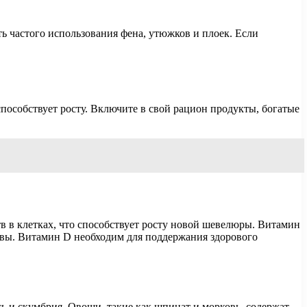
ть частого использования фена, утюжков и плоек. Если
пособствует росту. Включите в свой рацион продукты, богатые
в в клетках, что способствует росту новой шевелюры. Витамин
овы. Витамин D необходим для поддержания здорового
сь и скумбрия. Овощи, такие как шпинат и морковь, содержат