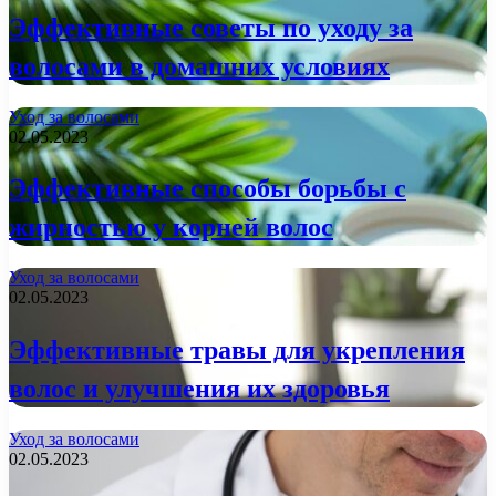
Эффективные советы по уходу за
волосами в домашних условиях
Уход за волосами
02.05.2023
Эффективные способы борьбы с
жирностью у корней волос
Уход за волосами
02.05.2023
Эффективные травы для укрепления
волос и улучшения их здоровья
Уход за волосами
02.05.2023