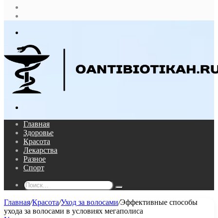
Случайная
статья
Log
In
Меню
Поиск...
Главная
Здоровье
Красота
Лекарства
Разное
Спорт
Поиск...
Главная
/
Красота
/
Уход за волосами
/
Эффективные способы
ухода за волосами в условиях мегаполиса