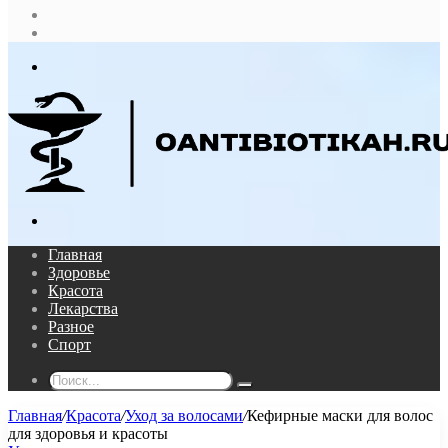
Случайная
статья
Log
In
Меню
Поиск...
Главная
Здоровье
Красота
Лекарства
Разное
Спорт
Поиск...
Главная
/
Красота
/
Уход за волосами
/
Кефирные маски для волос
для здоровья и красоты