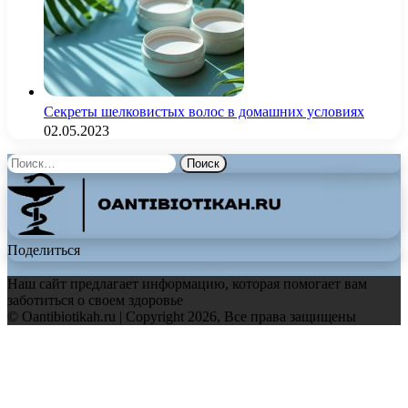
Секреты шелковистых волос в домашних условиях
02.05.2023
Найти:
Поделиться
Наш сайт предлагает информацию, которая помогает вам
заботиться о своем здоровье
© Oantibiotikah.ru | Copyright 2026, Все права защищены
Facebook
Twitter
WhatsApp
Telegram
Back
to
top
button