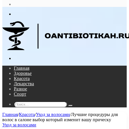
статья
Log
In
Меню
Поиск...
Главная
Здоровье
Красота
Лекарства
Разное
Спорт
Поиск...
Главная
/
Красота
/
Уход за волосами
/
Лучшие процедуры для
волос в салоне выбор который изменит вашу прическу
Уход за волосами