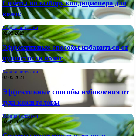
Советы по выбору кондиционера для
волос
Уход за волосами
02.05.2023
Эффективные способы избавиться от
пушистости волос
Уход за волосами
02.05.2023
Эффективные способы избавления от
зуда кожи головы
Уход за волосами
02.05.2023
Секреты шелковистых волос в