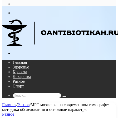
статья
Log
In
Меню
Поиск...
Главная
Здоровье
Красота
Лекарства
Разное
Спорт
Поиск...
Главная
/
Разное
/
МРТ мозжечка на современном томографе:
методика обследования и основные параметры
Разное