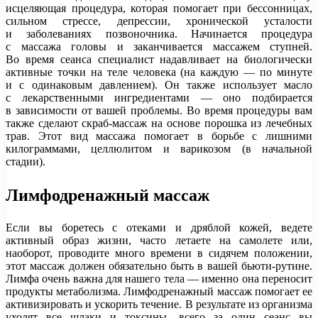
исцеляющая процедура, которая помогает при бессонницах,
сильном стрессе, депрессии, хронической усталости
и заболеваниях позвоночника. Начинается процедура
с массажа головы и заканчивается массажем ступней.
Во время сеанса специалист надавливает на биологически
активные точки на теле человека (на каждую — по минуте
и с одинаковым давлением). Он также использует масло
с лекарственными ингредиентами — оно подбирается
в зависимости от вашей проблемы. Во время процедуры вам
также сделают скраб-массаж на основе порошка из лечебных
трав. Этот вид массажа помогает в борьбе с лишними
килограммами, целлюлитом и варикозом (в начальной
стадии).
Лимфодренажный массаж
Если вы боретесь с отеками и дряблой кожей, ведете
активный образ жизни, часто летаете на самолете или,
наоборот, проводите много времени в сидячем положении,
этот массаж должен обязательно быть в вашей бьюти-рутине.
Лимфа очень важна для нашего тела — именно она переносит
продукты метаболизма. Лимфодренажный массаж помогает ее
активизировать и ускорить течение. В результате из организма
уходят все шлаки и токсины, всего за один сеанс вы