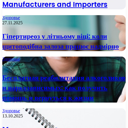
Manufacturers and Importers
Здоровье
27.11.2025
Гіпертиреоз у літньому віці: коли
щитоподібна залоза працює надмірно
Здоровье
17.10.2025
Бесплатная реабилитация алкоголиков
и наркозависимых: как получить
помощь и вернуться к жизни
Здоровье
13.10.2025