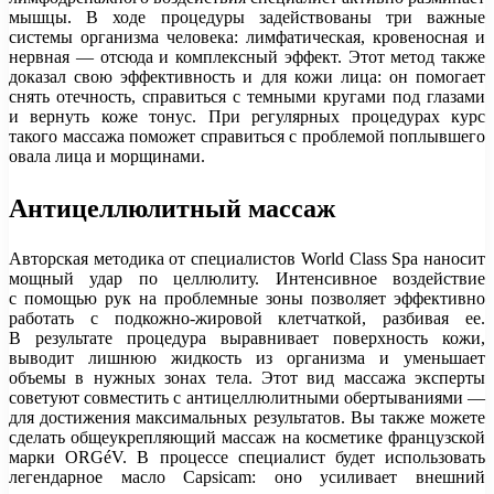
мышцы. В ходе процедуры задействованы три важные
системы организма человека: лимфатическая, кровеносная и
нервная — отсюда и комплексный эффект. Этот метод также
доказал свою эффективность и для кожи лица: он помогает
снять отечность, справиться с темными кругами под глазами
и вернуть коже тонус. При регулярных процедурах курс
такого массажа поможет справиться с проблемой поплывшего
овала лица и морщинами.
Антицеллюлитный массаж
Авторская методика от специалистов World Class Spa наносит
мощный удар по целлюлиту. Интенсивное воздействие
с помощью рук на проблемные зоны позволяет эффективно
работать с подкожно-жировой клетчаткой, разбивая ее.
В результате процедура выравнивает поверхность кожи,
выводит лишнюю жидкость из организма и уменьшает
объемы в нужных зонах тела. Этот вид массажа эксперты
советуют совместить с антицеллюлитными обертываниями —
для достижения максимальных результатов. Вы также можете
сделать общеукрепляющий массаж на косметике французской
марки ORGéV. В процессе специалист будет использовать
легендарное масло Capsicam: оно усиливает внешний