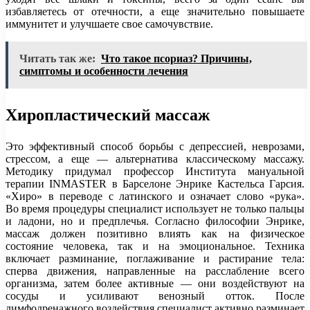
избавляетесь от отечности, а еще значительно повышаете
иммунитет и улучшаете свое самочувствие.
Читать так же:
Что такое псориаз? Причины,
симптомы и особенности лечения
Хиропластический массаж
Это эффективный способ борьбы с депрессией, неврозами,
стрессом, а еще — альтернатива классическому массажу.
Методику придумал профессор Института мануальной
терапии INMASTER в Барселоне Энрике Кастельса Гарсия.
«Хиро» в переводе с латинского и означает слово «рука».
Во время процедуры специалист использует не только пальцы
и ладони, но и предплечья. Согласно философии Энрике,
массаж должен позитивно влиять как на физическое
состояние человека, так и на эмоциональное. Техника
включает разминание, поглаживание и растирание тела:
сперва движения, направленные на расслабление всего
организма, затем более активные — они воздействуют на
сосуды и усиливают венозный отток. После
лимфодренажного воздействия специалист активно разминает