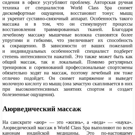
сидения в офисе усугубляют проблему. Авторская ручная
техника от специалистов World Class Spa снимет
дискомфортные ощущения, восстановит тонус мышц
и укрепит суставно-связочный аппарат. Особенность такого
массажа и в том, что он стимулирует процессы
восстановления травмированных тканей. Благодаря
лечебному массажу мышечные волокна становятся более
упругими и гибкими, что увеличивает их способность
к сокращению. В зависимости от ваших пожеланий
и индивидуальных особенностей специалист подберет
степень интенсивности нажатий. Это также может быть как
общий массаж, так и локальный. Помимо регулярных
тренировок и соревнований профессиональные спортсмены
обязательно ходят на массаж, поэтому лечебный им тоже
отлично подойдет. Он снимет напряжение и выведет
молочную кислоту из мышц (она зачастую скапливается в них
при высокоинтенсивных занятиях спортом и создает
болезненные ощущения).
Аюрведический массаж
На санскрите «аюр» — это «жизнь», а «веда» — «наука».
Аюрведический массаж в World Class Spa выполняют по всем
канонам индийской медицины. Это по-настоящему