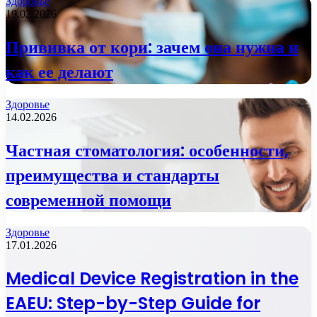
Здоровье
19.02.2026
Прививка от кори: зачем она нужна и
как ее делают
Здоровье
14.02.2026
Частная стоматология: особенности,
преимущества и стандарты
современной помощи
Здоровье
17.01.2026
Medical Device Registration in the
EAEU: Step-by-Step Guide for