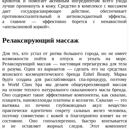
кровоток и помогает активным ингредиентам всего ухода
лучше проникнуть в кожу. Средство в комплексе с массажем
дает сосудорасширяющее действие, обеспечивает
противовоспалительный и антиоксидантный эффекты,
а главное — эффективно борется с ненавистной
«апельсиновой коркой».
Релаксирующий массаж
Для тех, кто устал от ритма большого города, но не имеет
возможности пойти в отпуск и уехать на море.
Релаксирующий массаж — настоящая перезагрузка для тела
и разума. Один из вариантов — сделать его на средствах
японского космецевтического бренда Enhel Beauty. Марка
будто создана для расслабляющих спа-процедур, поэтому
в World Class Spa мы делаем общеукрепляющий массаж
на основе теплого натурального скваланового масла бренда.
Оно содержит такие эффективные компоненты, как сквалан,
плацента, наноколлоиды платины и коллаген. Сквалан — это
вытяжка из печени глубоководных акул: вещество
практически идентично секрету сальных желез человека,
поэтому совместимо с кожей и благоприятно влияет на ее
состояние. Оно гипоаллергенно, быстро впитывается
и не оставляет жирных следов. Этот компонент