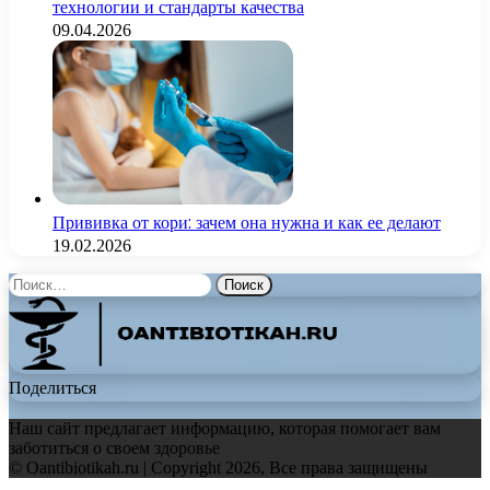
технологии и стандарты качества
09.04.2026
Прививка от кори: зачем она нужна и как ее делают
19.02.2026
Найти:
Поделиться
Наш сайт предлагает информацию, которая помогает вам
заботиться о своем здоровье
© Oantibiotikah.ru | Copyright 2026, Все права защищены
Facebook
Twitter
WhatsApp
Telegram
Back