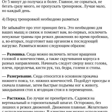
От 5 минут до получаса и более. Главное, не сорваться, не
бегать сразу много, не пропускать тренировок. Лучше мало,
но каждый день.
4) Перед тренировкой необходимо размяться
Не забывайте про этот принцип бега. Это необходимо для
ваших мышц и связок и поможет вам, во-первых, исключить
ненужные травмы при резких движениях во время пробежки,
а, во-вторых, подготовит ваш организм к последующей
нагрузке. Размяться можно следующим образом:
— Разминка.
Сюда можно включить легкие вращения
головой и конечностями, а также скручивания корпуса в
разных направлениях. Начинать следует сверху вниз: голова,
плечи, предплечья, кисти рук, таз, бедра, голени и стопы.
— Разогревание.
Сюда относится в основном прокачка
нижнего пояса, т.е. нижних конечностей. Подойдут приседы и
сначала плавные, затем быстрые подъемы ног к животу,
закидывания стоп к ягодицам стоя и в перемещении.
— Растяжка.
Ею лучше не пренебрегать. Садимся на
вертикальный и горизонтальный шпагат. Осторожно, без
лишних и резких движений. Движения плавные. Желательно
с использованием опоры. В качестве нее можно использовать