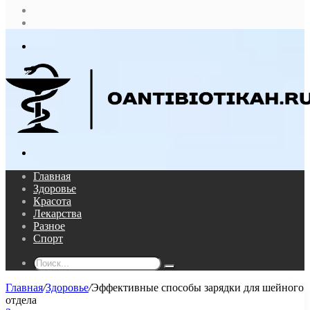
Случайная
статья
Log
In
Меню
Поиск...
Главная
Здоровье
Красота
Лекарства
Разное
Спорт
Поиск...
Главная
/
Здоровье
/
Эффективные способы зарядки для шейного
отдела