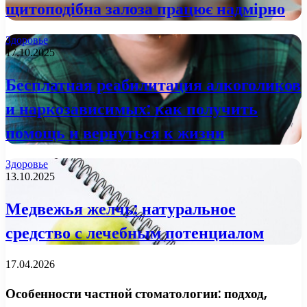
щитоподібна залоза працює надмірно
Здоровье
17.10.2025
Бесплатная реабилитация алкоголиков
и наркозависимых: как получить
помощь и вернуться к жизни
Здоровье
13.10.2025
Медвежья желчь: натуральное
средство с лечебным потенциалом
17.04.2026
Особенности частной стоматологии: подход,