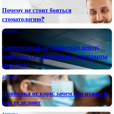
Почему не стоит бояться
стоматологию?
Здоровье
09.04.2026
Современный медицинский центр:
особенности, технологии и стандарты
качества
Здоровье
19.02.2026
Прививка от кори: зачем она нужна и
как ее делают
Здоровье