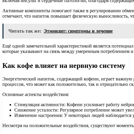
включая инсульт и сердечные патологии, благодаря содержащи
Активные компоненты помогают также в регулировании обмена
отмечают, что напиток повышает физическую выносливость, чт
Читать так же:
Этмоидит: симптомы и лечение
Ещё одной замечательной характеристикой является потенциал
которые указывают на связь между умеренным потреблением и 
Как кофе влияет на нервную систему
Энергетический напиток, содержащий кофеин, играет важную р
процессов, что может как положительно, так и отрицательно с
Основные аспекты воздействия:
Стимуляция активности: Кофеин усиливает работу нейро
Снижение усталости: Регулярное потребление может увел
Изменение настроения: У некоторых людей наблюдается у
Несмотря на положительные воздействия, существуют моменты,