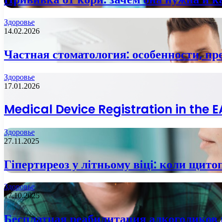
Здоровье
14.02.2026
Частная стоматология: особенности, п
Здоровье
17.01.2026
Medical Device Registration in the
Здоровье
27.11.2025
Гіпертиреоз у літньому віці: коли щито
Здоровье
17.10.2025
Бесплатная реабилитация алкоголиков 