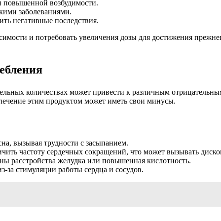
и повышенной возбудимости.
кими заболеваниями.
ить негативные последствия.
симости и потребовать увеличения дозы для достижения прежнег
ребления
ельных количествах может привести к различным отрицательным
влечение этим продуктом может иметь свои минусы.
а, вызывая трудности с засыпанием.
чить частоту сердечных сокращений, что может вызывать диско
ы расстройства желудка или повышенная кислотность.
з-за стимуляции работы сердца и сосудов.