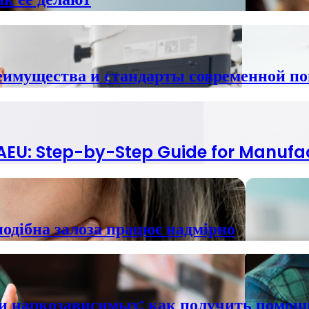
реимущества и стандарты современной п
 EAEU: Step-by-Step Guide for Manufa
подібна залоза працює надмірно
и наркозависимых: как получить помощь