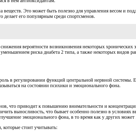
мся в нем антиоксидантам.
 веществ. Это может быть полезно для управления весом и под
о делает его популярным среди спортсменов.
 снижения вероятности возникновения некоторых хронических з
уменьшением риска диабета 2 типа, а также некоторых видов ра
оль в регулировании функций центральной нервной системы. Ег
казываться на состоянии психики и эмоционального фона.
нов, что приводит к повышению внимательности и концентраци
ичить выносливость, что бывает особенно полезно в условиях в
лучшение эмоционального фона, в то время как у других может 
 которые стоит учитывать: