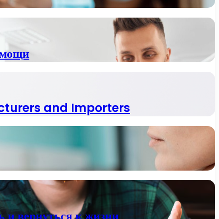
омощи
cturers and Importers
 и вернуться к жизни