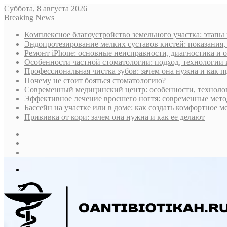
Суббота, 8 августа 2026
Breaking News
Комплексное благоустройство земельного участка: этапы
Эндопротезирование мелких суставов кистей: показания,
Ремонт iPhone: основные неисправности, диагностика и
Особенности частной стоматологии: подход, технологии
Профессиональная чистка зубов: зачем она нужна и как 
Почему не стоит бояться стоматологию?
Современный медицинский центр: особенности, технолог
Эффективное лечение вросшего ногтя: современные мето
Бассейн на участке или в доме: как создать комфортное м
Прививка от кори: зачем она нужна и как ее делают
Sidebar
Случайная
статья
Log
In
Меню