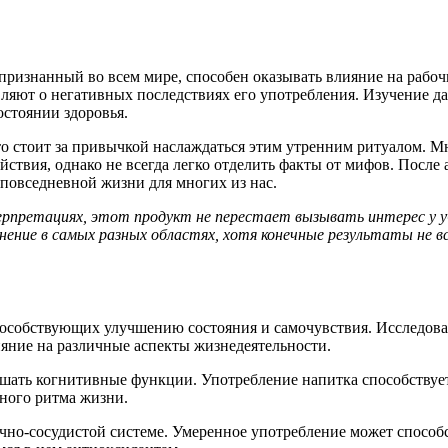
признанный во всем мире, способен оказывать влияние на рабоч
вляют о негативных последствиях его употребления. Изучение д
остоянии здоровья.
 что стоит за привычкой наслаждаться этим утренним ритуалом.
йствия, однако не всегда легко отделить факты от мифов. После 
 повседневной жизни для многих из нас.
терпретациях, этот продукт не перестает вызывать интерес у 
нение в самых разных областях, хотя конечные результаты не вс
пособствующих улучшению состояния и самочувствия. Исследова
ние на различные аспекты жизнедеятельности.
лучшать когнитивные функции. Употребление напитка способст
нного ритма жизни.
чно-сосудистой системе. Умеренное употребление может способ