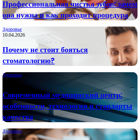
Профессиональная чистка зубов: зачем
она нужна и как проходит процедура
Здоровье
10.04.2026
Почему не стоит бояться
стоматологию?
Здоровье
09.04.2026
Современный медицинский центр:
особенности, технологии и стандарты
качества
Здоровье
19.02.2026