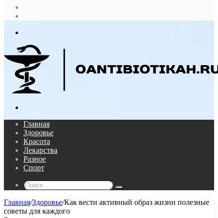
Случайная
статья
Log
In
Меню
Поиск...
Главная
Здоровье
Красота
Лекарства
Разное
Спорт
Поиск...
Главная
/
Здоровье
/
Как вести активный образ жизни полезные
советы для каждого