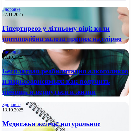
Здоровье
27.11.2025
Гіпертиреоз у літньому віці: коли
щитоподібна залоза працює надмірно
Здоровье
17.10.2025
Бесплатная реабилитация алкоголиков
и наркозависимых: как получить
помощь и вернуться к жизни
Здоровье
13.10.2025
Медвежья желчь: натуральное