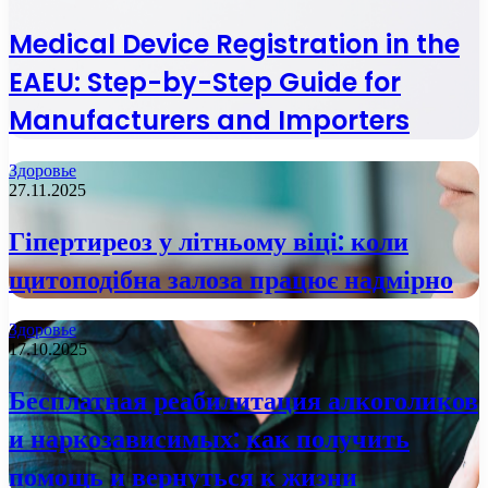
Medical Device Registration in the
EAEU: Step-by-Step Guide for
Manufacturers and Importers
Здоровье
27.11.2025
Гіпертиреоз у літньому віці: коли
щитоподібна залоза працює надмірно
Здоровье
17.10.2025
Бесплатная реабилитация алкоголиков
и наркозависимых: как получить
помощь и вернуться к жизни