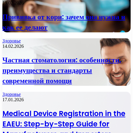
19.02.2026
Прививка от кори: зачем она нужна и
как ее делают
Здоровье
14.02.2026
Частная стоматология: особенности,
преимущества и стандарты
современной помощи
Здоровье
17.01.2026
Medical Device Registration in the
EAEU: Step-by-Step Guide for