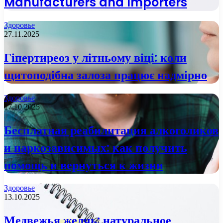
Manufacturers and Importers
Здоровье
27.11.2025
Гіпертиреоз у літньому віці: коли
щитоподібна залоза працює надмірно
Здоровье
17.10.2025
Бесплатная реабилитация алкоголиков
и наркозависимых: как получить
помощь и вернуться к жизни
Здоровье
13.10.2025
Медвежья желчь: натуральное