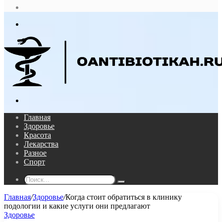
статья
Log
In
Меню
Поиск...
Главная
Здоровье
Красота
Лекарства
Разное
Спорт
Поиск...
Главная
/
Здоровье
/
Когда стоит обратиться в клинику
подологии и какие услуги они предлагают
Здоровье