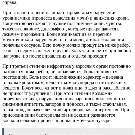
справа.
При второй степени начинают проявляться нарушения
уродинамики (процесса выделения мочи) и движения крови.
Пациентов беспокоят тянущие поясничные боли, чувство
тяжести в животе, дискомфорт, которые прекращаются в
лежачем положении. Боли возникают из-за перегиба
мочеточника и нарушения оттока мочи, а также сдавления
почечных сосудов. Всю почку можно прощупать ниже ребер,
ее легко вернуть на место рукой. Боль усиливается при любой
нагрузке, но после вправления и отдыха проходит.
При третьей степени нефроптоза у взрослых орган постоянно
находится ниже ребер, не вправляется, боль становится
постоянной. Боль носит ишемический характер – вызвана
плохим кровотоком, недостатком кислорода и питательных
веществ. Болят весь живот и поясница, отдых и расслабление
не приносят улучшения. При этой степени возможны
почечная колика, нарушения пищеварения в виде тошноты,
снижения аппетита, запоров и поносов, а также стабильная,
плохо поддающаяся лечению артериальная гипертензия. При
присоединении бактериальной инфекции развивается
воспалительный процесс в почке и мочевом пузыре.