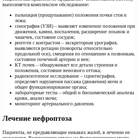
выполняется комплексное обследование:
пальпация (прощупывание) положения почки стоя и
лежа;
сонография (УЗИ) – выявляет изменение положения при
движении, камни, воспаления, расширение лоханок и
чашечек, состояние сосудов;
рентген с контрастом – экскреторная урография,
выявляются ротации (повороты относительно
продольной оси), смещения по отношению к позвонкам,
состояние почечной артерии и вен;
КТ почек – обнаруживает все детали строения и
положения, состояние венозного оттока;
радиоизотопное исследование – сцинтиграфия,
определяет нарушения пассажа (движения) мочи и
общее функционирование органа;
лабораторные тесты – общий и биохимический анализы
крови, анализ мочи;
мониторинг артериального давления.
Лечение нефроптоза
Пациенты, не предъявляющие никаких жалоб, в лечении не
нуждаются. Возвращение органа на физиологическое место