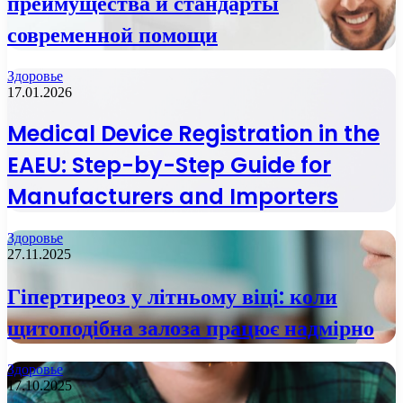
преимущества и стандарты
современной помощи
Здоровье
17.01.2026
Medical Device Registration in the
EAEU: Step-by-Step Guide for
Manufacturers and Importers
Здоровье
27.11.2025
Гіпертиреоз у літньому віці: коли
щитоподібна залоза працює надмірно
Здоровье
17.10.2025