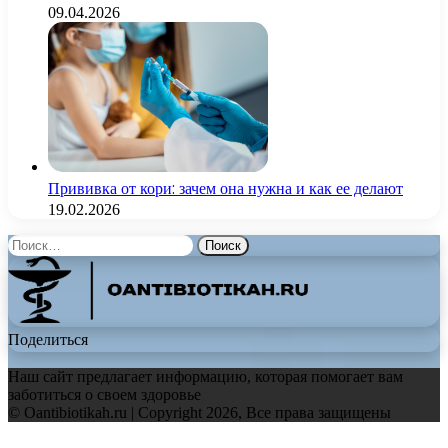
09.04.2026
Прививка от кори: зачем она нужна и как ее делают
19.02.2026
Найти:
Поделиться
Наш сайт предлагает информацию, которая помогает вам
заботиться о своем здоровье
© Oantibiotikah.ru | Copyright 2026, Все права защищены
Facebook
Twitter
WhatsApp
Telegram
Back
to