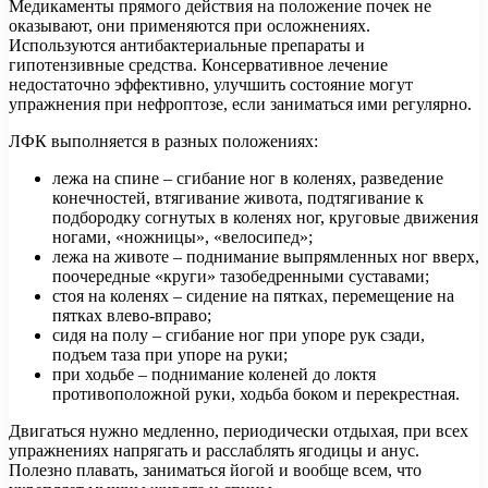
Медикаменты прямого действия на положение почек не
оказывают, они применяются при осложнениях.
Используются антибактериальные препараты и
гипотензивные средства. Консервативное лечение
недостаточно эффективно, улучшить состояние могут
упражнения при нефроптозе, если заниматься ими регулярно.
ЛФК выполняется в разных положениях:
лежа на спине – сгибание ног в коленях, разведение
конечностей, втягивание живота, подтягивание к
подбородку согнутых в коленях ног, круговые движения
ногами, «ножницы», «велосипед»;
лежа на животе – поднимание выпрямленных ног вверх,
поочередные «круги» тазобедренными суставами;
стоя на коленях – сидение на пятках, перемещение на
пятках влево-вправо;
сидя на полу – сгибание ног при упоре рук сзади,
подъем таза при упоре на руки;
при ходьбе – поднимание коленей до локтя
противоположной руки, ходьба боком и перекрестная.
Двигаться нужно медленно, периодически отдыхая, при всех
упражнениях напрягать и расслаблять ягодицы и анус.
Полезно плавать, заниматься йогой и вообще всем, что