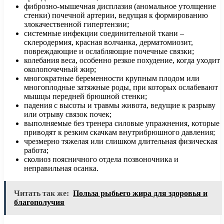
фиброзно-мышечная дисплазия (аномальное утолщение
стенки) почечной артерии, ведущая к формированию
злокачественной гипертензии;
системные инфекции соединительной ткани –
склеродермия, красная волчанка, дерматомиозит,
повреждающие и ослабляющие почечные связки;
колебания веса, особенно резкое похудение, когда уходит
околопочечный жир;
многократные беременности крупным плодом или
многоплодные затяжные роды, при которых ослабевают
мышцы передней брюшной стенки;
падения с высоты и травмы живота, ведущие к разрыву
или отрыву связок почек;
выполняемые без тренера силовые упражнения, которые
приводят к резким скачкам внутрибрюшного давления;
чрезмерно тяжелая или слишком длительная физическая
работа;
сколиоз поясничного отдела позвоночника и
неправильная осанка.
Читать так же:
Польза рыбьего жира для здоровья и
благополучия