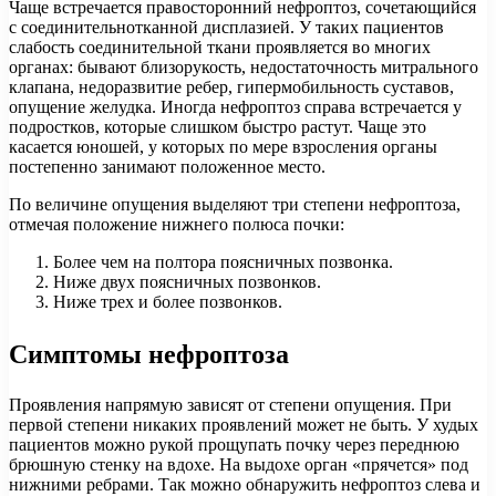
Чаще встречается правосторонний нефроптоз, сочетающийся
с соединительнотканной дисплазией. У таких пациентов
слабость соединительной ткани проявляется во многих
органах: бывают близорукость, недостаточность митрального
клапана, недоразвитие ребер, гипермобильность суставов,
опущение желудка. Иногда нефроптоз справа встречается у
подростков, которые слишком быстро растут. Чаще это
касается юношей, у которых по мере взросления органы
постепенно занимают положенное место.
По величине опущения выделяют три степени нефроптоза,
отмечая положение нижнего полюса почки:
Более чем на полтора поясничных позвонка.
Ниже двух поясничных позвонков.
Ниже трех и более позвонков.
Симптомы нефроптоза
Проявления напрямую зависят от степени опущения. При
первой степени никаких проявлений может не быть. У худых
пациентов можно рукой прощупать почку через переднюю
брюшную стенку на вдохе. На выдохе орган «прячется» под
нижними ребрами. Так можно обнаружить нефроптоз слева и