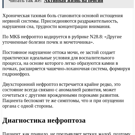
Читать так же:
Активная жизнь на пенсии
Хроническая тазовая боль становится основой истощения
нервной системы. Присоединяются раздражительность,
нарушения сна, трудности концентрации внимания.
По МКБ нефроптоз кодируется в рубрике N28.8: «Другие
уточненные болезни почек и мочеточника».
Постоянное нарушение оттока мочи, ее застой создает
практически идеальные условия для воспалительного
процесса, на основе которого легко образуются камни в
почках, расширяется чашечно-лоханочная система, формируя
гидронефроз.
Двухсторонний нефроптоз встречается крайне редко, это
состояние всегда связано с аномалией развития, может
сочетаться с другими врожденными пороками развития.
Пациента беспокоят те же симптомы, что и при опущении
органа с одной стороны.
Диагностика нефроптоза
Пациент, как правило, не предъявляет четких жалоб, поэтому