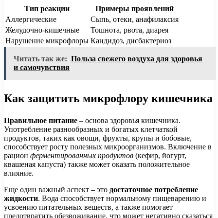
Тип реакции
Примеры проявлений
Аллергические
Сыпь, отеки, анафилаксия
Желудочно-кишечные
Тошнота, рвота, диарея
Нарушение микрофлоры
Кандидоз, дисбактериоз
Читать так же:
Польза свежего воздуха для здоровья
и самочувствия
Как защитить микрофлору кишечника
Правильное питание
– основа здоровья кишечника.
Употребление разнообразных и богатых клетчаткой
продуктов, таких как овощи, фрукты, крупы и бобовые,
способствует росту полезных микроорганизмов. Включение в
рацион
ферментированных продуктов
(кефир, йогурт,
квашеная капуста) также может оказать положительное
влияние.
Еще один важный аспект – это
достаточное потребление
жидкости
. Вода способствует нормальному пищеварению и
усвоению питательных веществ, а также помогает
предотвратить обезвоживание, что может негативно сказаться