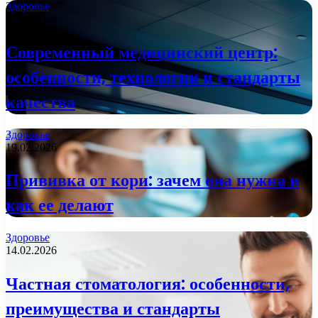
Здоровье
09.04.2026
Современный медицинский центр:
особенности, технологии и стандарты
качества
Здоровье
19.02.2026
Прививка от кори: зачем она нужна и
как ее делают
Здоровье
14.02.2026
Частная стоматология: особенности,
преимущества и стандарты