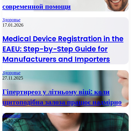
современной помощи
Здоровье
17.01.2026
Medical Device Registration in the
EAEU: Step-by-Step Guide for
Manufacturers and Importers
Здоровье
27.11.2025
Гіпертиреоз у літньому віці: коли
щитоподібна залоза працює надмірно
Здоровье
17.10.2025