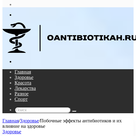
статья
Log
In
Меню
Поиск...
Главная
Здоровье
Красота
Лекарства
Разное
Спорт
Поиск...
Главная
/
Здоровье
/
Побочные эффекты антибиотиков и их
влияние на здоровье
Здоровье