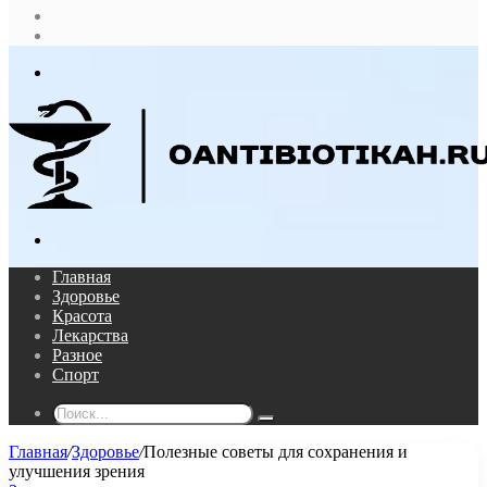
Случайная
статья
Log
In
Меню
Поиск...
Главная
Здоровье
Красота
Лекарства
Разное
Спорт
Поиск...
Главная
/
Здоровье
/
Полезные советы для сохранения и
улучшения зрения