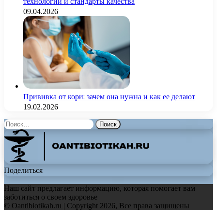
технологии и стандарты качества
09.04.2026
Прививка от кори: зачем она нужна и как ее делают
19.02.2026
Найти:
Поделиться
Наш сайт предлагает информацию, которая помогает вам
заботиться о своем здоровье
© Oantibiotikah.ru | Copyright 2026, Все права защищены
Facebook
Twitter
WhatsApp
Telegram
Back