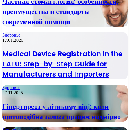
Частная стоматология: особенности,
преимущества и стандарты
современной помощи
Здоровье
17.01.2026
Medical Device Registration in the
EAEU: Step-by-Step Guide for
Manufacturers and Importers
Здоровье
27.11.2025
Гіпертиреоз у літньому віці: коли
щитоподібна залоза працює надмірно
Здоровье