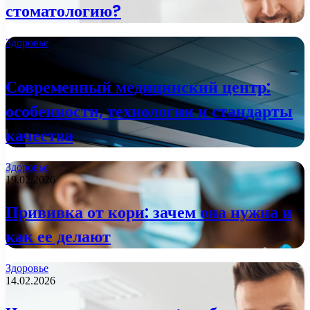
стоматологию?
Здоровье
09.04.2026
Современный медицинский центр:
особенности, технологии и стандарты
качества
Здоровье
19.02.2026
Прививка от кори: зачем она нужна и
как ее делают
Здоровье
14.02.2026