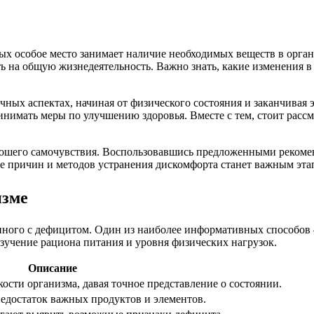
орых особое место занимает наличие необходимых веществ в орг
ть на общую жизнедеятельность. Важно знать, какие изменения 
личных аспектах, начиная от физического состояния и заканчив
имать меры по улучшению здоровья. Вместе с тем, стоит рассмо
ошего самочувствия. Воспользовавшись предложенными рекоменд
 причин и методов устранения дискомфорта станет важным этап
изме
нного с дефицитом. Один из наиболее информативных способов –
зучение рациона питания и уровня физических нагрузок.
Описание
ости организма, давая точное представление о состоянии.
едостаток важных продуктов и элементов.