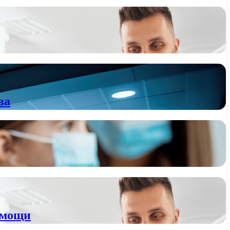
ва
омощи