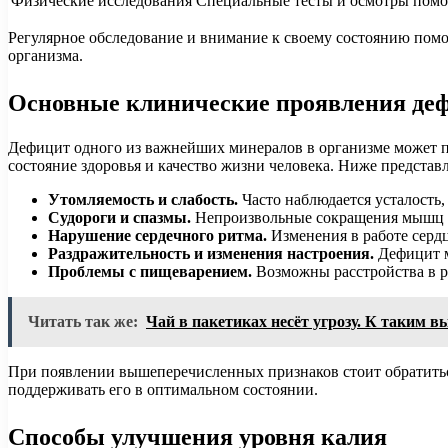
Физические исследования
Специальные тесты и осмотры помо
Регулярное обследование и внимание к своему состоянию пом
организма.
Основные клинические проявления де
Дефицит одного из важнейших минералов в организме может п
состояние здоровья и качество жизни человека. Ниже предста
Утомляемость и слабость.
Часто наблюдается усталость
Судороги и спазмы.
Непроизвольные сокращения мышц мо
Нарушение сердечного ритма.
Изменения в работе сердц
Раздражительность и изменения настроения.
Дефицит м
Проблемы с пищеварением.
Возможны расстройства в ра
Читать так же:
Чай в пакетиках несёт угрозу. К таким 
При появлении вышеперечисленных признаков стоит обратиться
поддерживать его в оптимальном состоянии.
Способы улучшения уровня калия