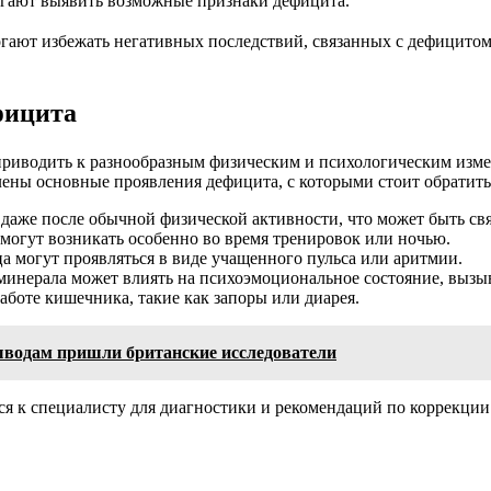
гают выявить возможные признаки дефицита.
огают избежать негативных последствий, связанных с дефицито
фицита
риводить к разнообразным физическим и психологическим измен
влены основные проявления дефицита, с которыми стоит обратит
, даже после обычной физической активности, что может быть 
гут возникать особенно во время тренировок или ночью.
а могут проявляться в виде учащенного пульса или аритмии.
инерала может влиять на психоэмоциональное состояние, вызыв
боте кишечника, такие как запоры или диарея.
выводам пришли британские исследователи
 к специалисту для диагностики и рекомендаций по коррекции 