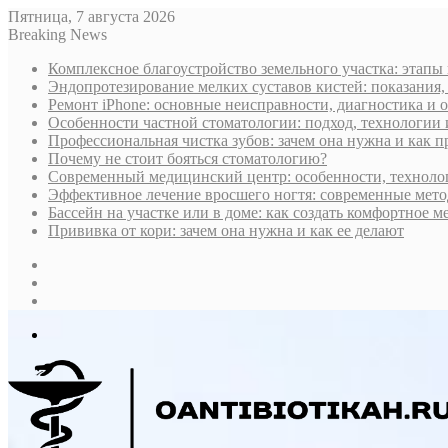
Пятница, 7 августа 2026
Breaking News
Комплексное благоустройство земельного участка: этапы
Эндопротезирование мелких суставов кистей: показания,
Ремонт iPhone: основные неисправности, диагностика и
Особенности частной стоматологии: подход, технологии
Профессиональная чистка зубов: зачем она нужна и как 
Почему не стоит бояться стоматологию?
Современный медицинский центр: особенности, технолог
Эффективное лечение вросшего ногтя: современные мето
Бассейн на участке или в доме: как создать комфортное м
Прививка от кори: зачем она нужна и как ее делают
Sidebar
Случайная
статья
Log
In
Меню