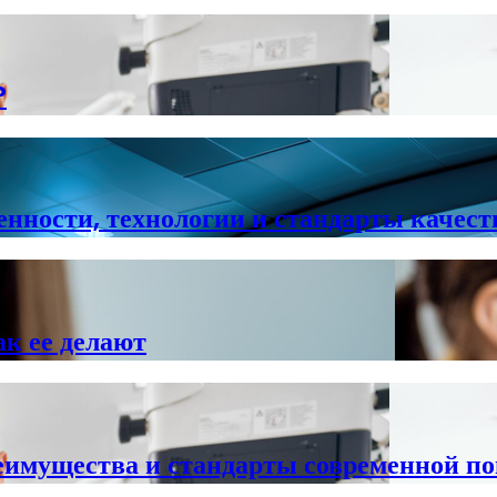
?
нности, технологии и стандарты качест
ак ее делают
реимущества и стандарты современной п