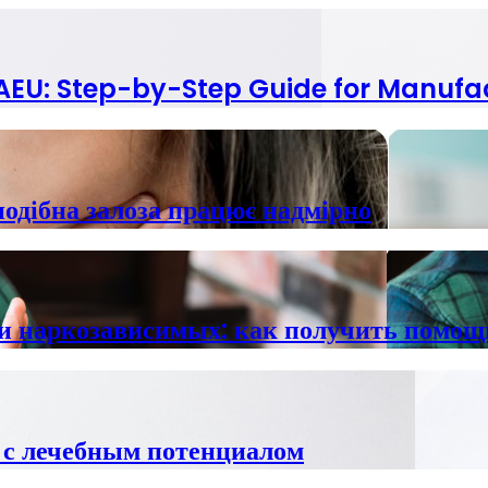
 EAEU: Step-by-Step Guide for Manufa
подібна залоза працює надмірно
и наркозависимых: как получить помощь
 с лечебным потенциалом