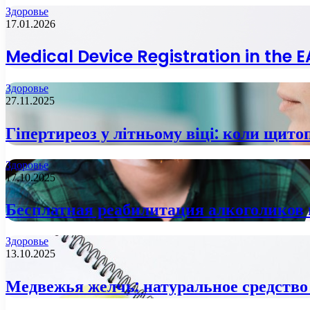
Здоровье
17.01.2026
Medical Device Registration in the
Здоровье
27.11.2025
Гіпертиреоз у літньому віці: коли щито
Здоровье
17.10.2025
Бесплатная реабилитация алкоголиков 
Здоровье
13.10.2025
Медвежья желчь: натуральное средство