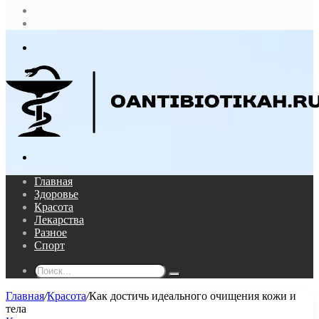
Случайная
статья
Log
In
Меню
Поиск...
Главная
Здоровье
Красота
Лекарства
Разное
Спорт
Поиск...
Главная
/
Красота
/
Как достичь идеального очищения кожи и
тела