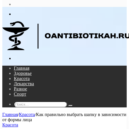
статья
Log
In
Меню
Поиск...
Главная
Здоровье
Красота
Лекарства
Разное
Спорт
Поиск...
Главная
/
Красота
/
Как правильно выбрать шапку в зависимости
от формы лица
Красота