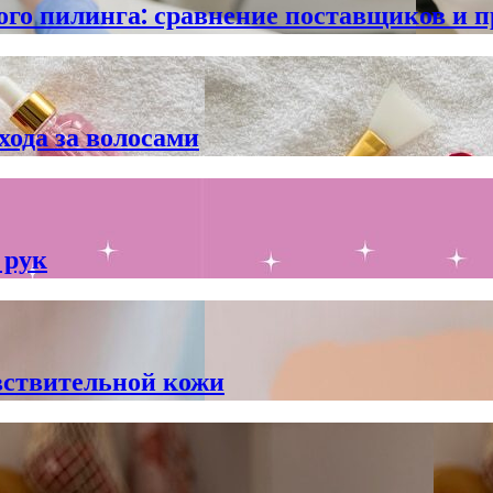
ого пилинга: сравнение поставщиков и 
ода за волосами
 рук
вствительной кожи