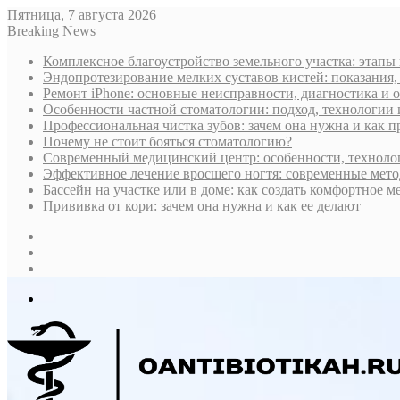
Пятница, 7 августа 2026
Breaking News
Комплексное благоустройство земельного участка: этапы
Эндопротезирование мелких суставов кистей: показания,
Ремонт iPhone: основные неисправности, диагностика и
Особенности частной стоматологии: подход, технологии
Профессиональная чистка зубов: зачем она нужна и как 
Почему не стоит бояться стоматологию?
Современный медицинский центр: особенности, технолог
Эффективное лечение вросшего ногтя: современные мето
Бассейн на участке или в доме: как создать комфортное м
Прививка от кори: зачем она нужна и как ее делают
Sidebar
Случайная
статья
Log
In
Меню