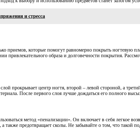
одход к выбору и использованию предметов станет залогом успе
пряжения и стресса
лько приемов, которые помогут равномерно покрыть ногтевую пл
нии привлекательного образа и долговечности покрытия. Рассмо
слой прокрывает центр ногтя, второй – левой стороной, а трети
атериала. После первого слоя лучше дождаться его полного выс
льзоваться метод «пенализации». Он включает в себя легкое во
 а также предотвращает сколы. Не забывайте о том, что такой по