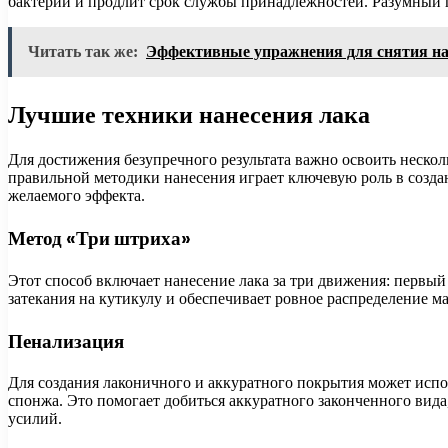
бактерий и продлит срок службы принадлежностей. Разумный п
Читать так же:
Эффективные упражнения для снятия на
Лучшие техники нанесения лака
Для достижения безупречного результата важно освоить неско
правильной методики нанесения играет ключевую роль в созда
желаемого эффекта.
Метод «Три штриха»
Этот способ включает нанесение лака за три движения: первый 
затекания на кутикулу и обеспечивает ровное распределение м
Пенализация
Для создания лаконичного и аккуратного покрытия может испо
спонжа. Это помогает добиться аккуратного законченного вида,
усилий.