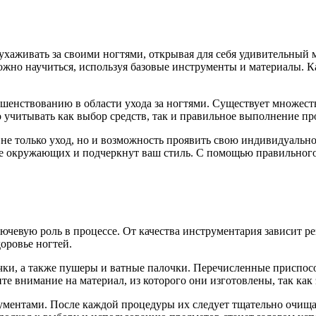
ухаживать за своими ногтями, открывая для себя удивительный 
ожно научиться, используя базовые инструменты и материалы. К
шенствованию в области ухода за ногтями. Существует множест
о учитывать как выбор средств, так и правильное выполнение пр
то не только уход, но и возможность проявить свою индивидуал
ие окружающих и подчеркнут ваш стиль. С помощью правильного 
ючевую роль в процессе. От качества инструментария зависит р
оровье ногтей.
чки, а также пушеры и ватные палочки. Перечисленные приспо
 внимание на материал, из которого они изготовлены, так как 
ументами. После каждой процедуры их следует тщательно очища