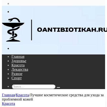
статья
Log
In
Меню
Поиск...
Главная
Здоровье
Красота
Лекарства
Разное
Спорт
Поиск...
Главная
/
Красота
/
Лучшие косметические средства для ухода за
проблемной кожей
Красота