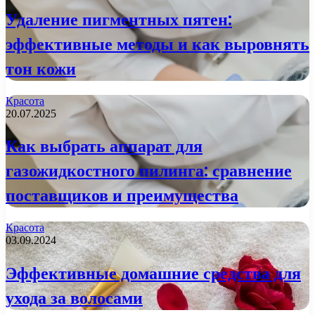
Удаление пигментных пятен:
эффективные методы и как выровнять
тон кожи
Красота
20.07.2025
Как выбрать аппарат для
газожидкостного пилинга: сравнение
поставщиков и преимущества
Красота
03.09.2024
Эффективные домашние средства для
ухода за волосами