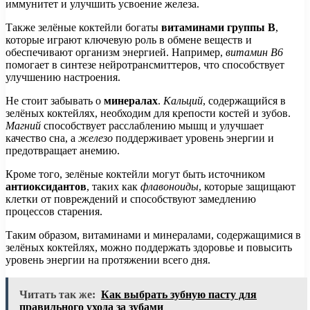
иммунитет и улучшить усвоение железа.
Также зелёные коктейли богаты
витаминами группы B
,
которые играют ключевую роль в обмене веществ и
обеспечивают организм энергией. Например,
витамин B6
помогает в синтезе нейротрансмиттеров, что способствует
улучшению настроения.
Не стоит забывать о
минералах
.
Кальций
, содержащийся в
зелёных коктейлях, необходим для крепости костей и зубов.
Магний
способствует расслаблению мышц и улучшает
качество сна, а
железо
поддерживает уровень энергии и
предотвращает анемию.
Кроме того, зелёные коктейли могут быть источником
антиоксидантов
, таких как
флавоноиды
, которые защищают
клетки от повреждений и способствуют замедлению
процессов старения.
Таким образом, витаминами и минералами, содержащимися в
зелёных коктейлях, можно поддержать здоровье и повысить
уровень энергии на протяжении всего дня.
Читать так же:
Как выбрать зубную пасту для
правильного ухода за зубами