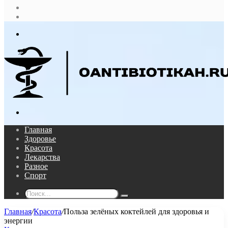
Случайная
статья
Log
In
Меню
Поиск...
Главная
Здоровье
Красота
Лекарства
Разное
Спорт
Поиск...
Главная
/
Красота
/
Польза зелёных коктейлей для здоровья и
энергии