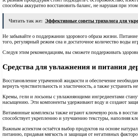
способны аккуратно восстановить баланс, не нарушая при это
Читать так же:
Эффективные советы трихолога для укр
Не забывайте о поддержании здорового образа жизни. Питание
того, регулярный режим сна и достаточное количество воды иг
Следуя этим рекомендациям, вы сможете поддерживать здоровье
Средства для увлажнения и питания д
Восстановление утраченной жидкости и обеспечение необходи
вернуть чувствительность и эластичность, а также устранить 
Кремы, гели и лосьоны с увлажняющими ингредиентами станут
насыщению. Эти компоненты удерживают воду и создают защитн
Витаминные комплексы также играют ключевую роль в восстан
способствует укреплению и улучшению текстуры, наполняя кл
Важным аспектом остаётся выбор продуктов на основе натурал
питанию, придавая мягкость и защищая от негативных факторо