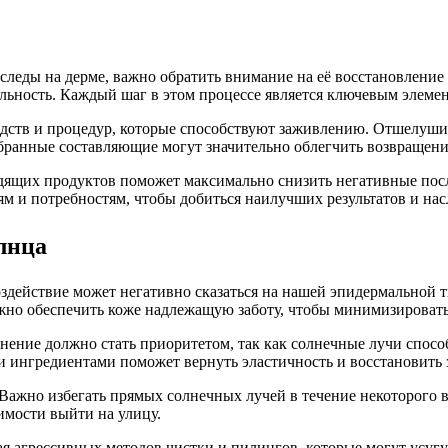
 следы на дерме, важно обратить внимание на её восстановлени
ельность. Каждый шаг в этом процессе является ключевым элеме
дств и процедур, которые способствуют заживлению. Отшелушив
анные составляющие могут значительно облегчить возвращение 
дящих продуктов поможет максимально снизить негативные посл
 и потребностям, чтобы добиться наилучших результатов и насл
лнца
воздействие может негативно сказаться на нашей эпидермальной 
жно обеспечить коже надлежащую заботу, чтобы минимизировать
нение должно стать приоритетом, так как солнечные лучи спос
и ингредиентами поможет вернуть эластичность и восстановить
Важно избегать прямых солнечных лучей в течение некоторого в
имости выйти на улицу.
ая агрессивных методов чистки и пилингов, которые могут усуг