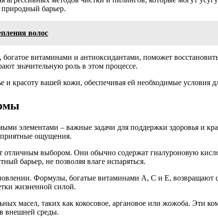
м природный барьер.
епления волос
, богатое витаминами и антиоксидантами, поможет восстановит
рают значительную роль в этом процессе.
 и красоту вашей кожи, обеспечивая ей необходимые условия дл
ермы
мыми элементами – важные задачи для поддержки здоровья и кр
неприятные ощущения.
 отличным выбором. Они обычно содержат гиалуроновую кислот
ый барьер, не позволяя влаге испаряться.
овлении. Формулы, богатые витаминами A, C и E, возвращают 
етки жизненной силой.
ьных масел, таких как кокосовое, аргановое или жожоба. Эти к
в внешней среды.