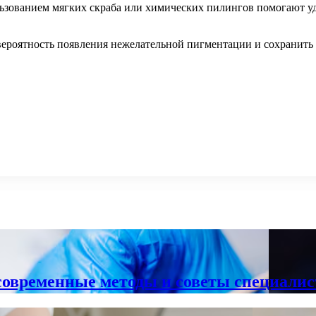
ьзованием мягких скраба или химических пилингов помогают уд
вероятность появления нежелательной пигментации и сохранить
современные методы и советы специалис