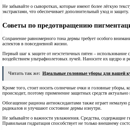
Не забывайте о сыворотках, которые имеют более лёгкую тек
экстрактами, что обеспечивает дополнительный уход и защиту.
Советы по предотвращению пигментац
Сохранение равномерного тона дермы требует особого вниман
аспектов в повседневной жизни.
Первый шаг к защите от неэстетичных пятен – использование 
воздействием ультрафиолетовых лучей. Наносите их щедро и р
Читать так же:
Идеальные головные уборы для вашей к
Кроме того, стоит носить солнечные очки и головные уборы, 
происходит, поэтому применение защитных средств актуально 
Обогащение рациона антиоксидантами также играет немалую р
радикалов и улучшают состояние дермы изнутри.
Не забывайте о важности увлажнения. Средства, содержащие г
Правильная гидратация способствует не только внешнему сост