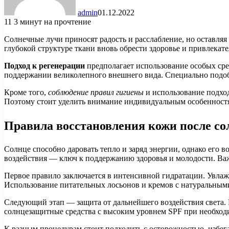
admin
01.12.2022
11
3 минут на прочтение
Солнечные лучи приносят радость и расслабление, но оставляя
глубокой структуре ткани вновь обрести здоровье и привлекат
Подход к регенерации
предполагает использование особых сре
поддержании великолепного внешнего вида. Специально подобр
Кроме того,
соблюдение правил гигиены
и использование подхо
Поэтому стоит уделить внимание индивидуальным особенностям
Правила восстановления кожи после со
Солнце способно даровать тепло и заряд энергии, однако его 
воздействия — ключ к поддержанию здоровья и молодости. Ва
Первое правило заключается в интенсивной гидратации. Увлаж
Использование питательных лосьонов и кремов с натуральным
Следующий этап — защита от дальнейшего воздействия света. 
солнцезащитные средства с высоким уровнем SPF при необход
К разным процедурам стоит подходить с осторожностью, избег