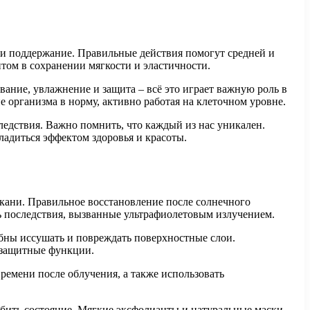
е и поддержание. Правильные действия помогут средней и
нтом в сохранении мягкости и эластичности.
ание, увлажнение и защита – всё это играет важную роль в
организма в норму, активно работая на клеточном уровне.
едствия. Важно помнить, что каждый из нас уникален.
адиться эффектом здоровья и красоты.
ткани. Правильное восстановление после солнечного
 последствия, вызванные ультрафиолетовым излучением.
обны иссушать и повреждать поверхностные слои.
 защитные функции.
ремени после облучения, а также использовать
убить состояние. Мягкие эксфолианты и натуральные маски