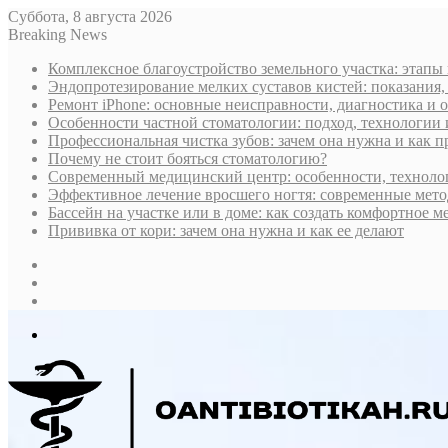
Суббота, 8 августа 2026
Breaking News
Комплексное благоустройство земельного участка: этапы
Эндопротезирование мелких суставов кистей: показания,
Ремонт iPhone: основные неисправности, диагностика и
Особенности частной стоматологии: подход, технологии
Профессиональная чистка зубов: зачем она нужна и как 
Почему не стоит бояться стоматологию?
Современный медицинский центр: особенности, технолог
Эффективное лечение вросшего ногтя: современные мето
Бассейн на участке или в доме: как создать комфортное м
Прививка от кори: зачем она нужна и как ее делают
Sidebar
Случайная
статья
Log
In
Меню