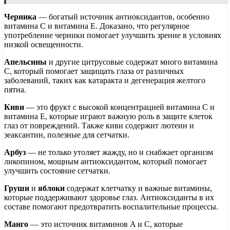
Черника
— богатый источник антиоксидантов, особенно
витамина C и витамина E. Доказано, что регулярное
употребление черники помогает улучшить зрение в условиях
низкой освещенности.
Апельсины
и другие цитрусовые содержат много витамина
C, который помогает защищать глаза от различных
заболеваний, таких как катаракта и дегенерация желтого
пятна.
Киви
— это фрукт с высокой концентрацией витамина C и
витамина E, которые играют важную роль в защите клеток
глаз от повреждений. Также киви содержит лютеин и
зеаксантин, полезные для сетчатки.
Арбуз
— не только утоляет жажду, но и снабжает организм
ликопином, мощным антиоксидантом, который помогает
улучшить состояние сетчатки.
Груши
и
яблоки
содержат клетчатку и важные витамины,
которые поддерживают здоровье глаз. Антиоксиданты в их
составе помогают предотвратить воспалительные процессы.
Манго
— это источник витаминов A и C, которые