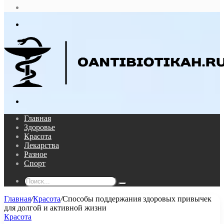
статья
Log
In
Меню
Поиск...
Главная
Здоровье
Красота
Лекарства
Разное
Спорт
Поиск...
Главная
/
Красота
/
Способы поддержания здоровых привычек
для долгой и активной жизни
Красота