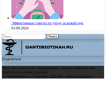
Эффективные советы по уходу за кожей рук
03.09.2024
Найти:
Поделиться
Наш сайт предлагает информацию, которая помогает вам
заботиться о своем здоровье
© Oantibiotikah.ru | Copyright 2026, Все права защищены
Facebook
Twitter
WhatsApp
Telegram
Back
to
top
button