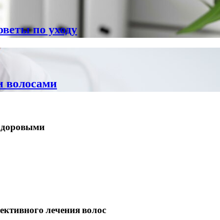
оветы по уходу
и волосами
 здоровыми
ективного лечения волос