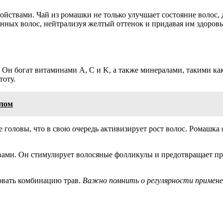
твами. Чай из ромашки не только улучшает состояние волос, д
енных волос, нейтрализуя желтый оттенок и придавая им здоров
н богат витаминами A, C и K, а также минералами, такими как
тоту.
слом
 головы, что в свою очередь активизирует рост волос. Ромашк
ами. Он стимулирует волосяные фолликулы и предотвращает пр
овать комбинацию трав.
Важно помнить о регулярности примене