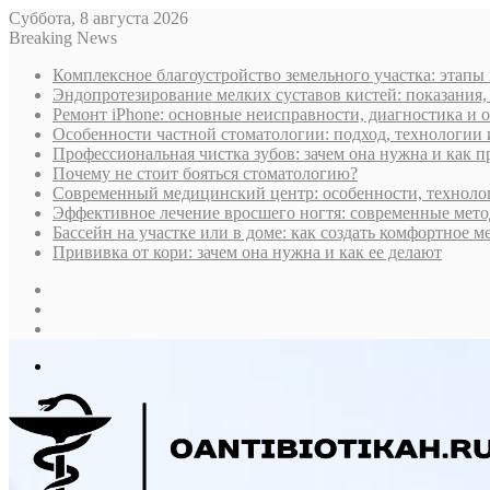
Суббота, 8 августа 2026
Breaking News
Комплексное благоустройство земельного участка: этапы
Эндопротезирование мелких суставов кистей: показания,
Ремонт iPhone: основные неисправности, диагностика и
Особенности частной стоматологии: подход, технологии
Профессиональная чистка зубов: зачем она нужна и как 
Почему не стоит бояться стоматологию?
Современный медицинский центр: особенности, технолог
Эффективное лечение вросшего ногтя: современные мето
Бассейн на участке или в доме: как создать комфортное м
Прививка от кори: зачем она нужна и как ее делают
Sidebar
Случайная
статья
Log
In
Меню