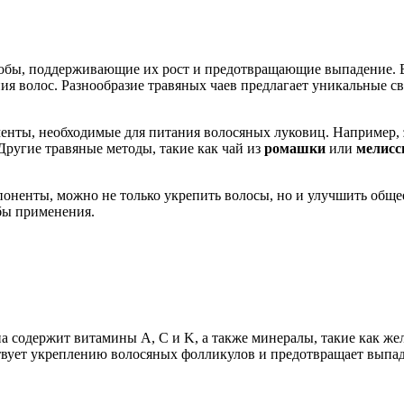
собы, поддерживающие их рост и предотвращающие выпадение. 
ия волос. Разнообразие травяных чаев предлагает уникальные с
енты, необходимые для питания волосяных луковиц. Например,
Другие травяные методы, такие как чай из
ромашки
или
мелис
ненты, можно не только укрепить волосы, но и улучшить общее
обы применения.
 содержит витамины A, C и K, а также минералы, такие как жел
твует укреплению волосяных фолликулов и предотвращает выпад