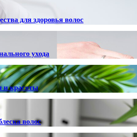
ства для здоровья волос
нального ухода
я и красоты
блеска волос