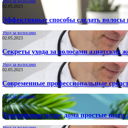
Уход за волосами
02.05.2023
Эффективные способы сделать волосы 
Уход за волосами
02.05.2023
Секреты ухода за волосами азиатских 
Уход за волосами
02.05.2023
Современные профессиональные средст
Уход за волосами
02.05.2023
Тонирование волос дома простые шаги д
Уход за волосами