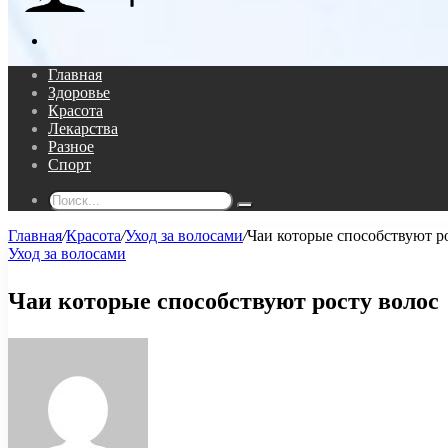
Поиск...
Главная
Здоровье
Красота
Лекарства
Разное
Спорт
Поиск...
Главная
/
Красота
/
Уход за волосами
/
Чаи которые способствуют р
Уход за волосами
Чаи которые способствуют росту волос