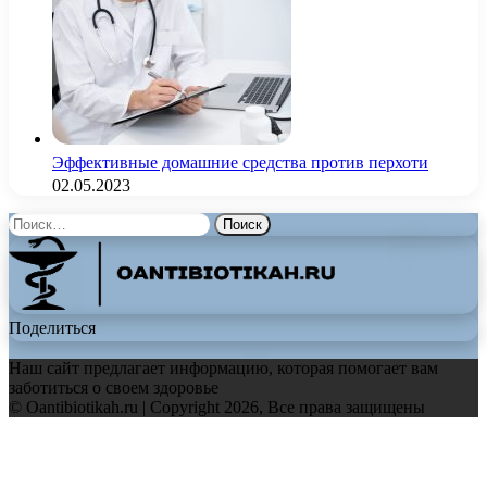
Эффективные домашние средства против перхоти
02.05.2023
Найти:
Поделиться
Наш сайт предлагает информацию, которая помогает вам
заботиться о своем здоровье
© Oantibiotikah.ru | Copyright 2026, Все права защищены
Facebook
Twitter
WhatsApp
Telegram
Back
to
top
button