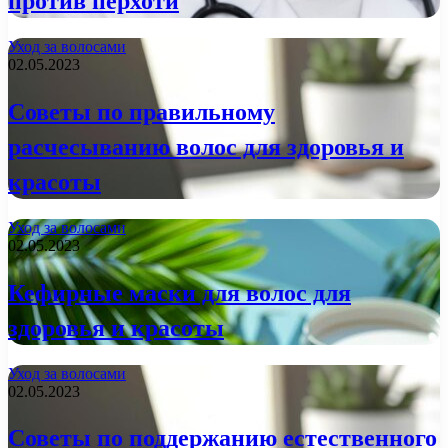
против перхоти
Уход за волосами
02.05.2023
Советы по правильному
расчесыванию волос для здоровья и
красоты
Уход за волосами
02.05.2023
Кефирные маски для волос для
здоровья и красоты
Уход за волосами
02.05.2023
Советы по поддержанию естественного