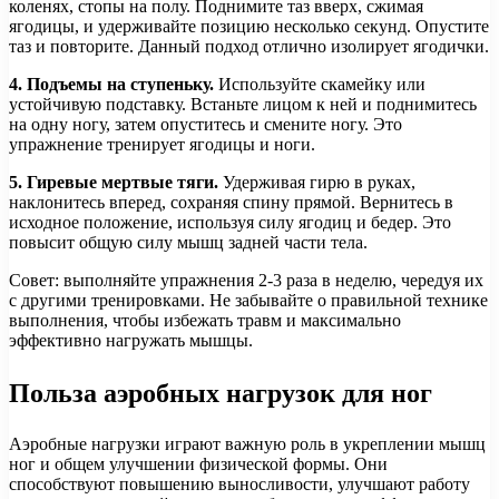
коленях, стопы на полу. Поднимите таз вверх, сжимая
ягодицы, и удерживайте позицию несколько секунд. Опустите
таз и повторите. Данный подход отлично изолирует ягодички.
4. Подъемы на ступеньку.
Используйте скамейку или
устойчивую подставку. Встаньте лицом к ней и поднимитесь
на одну ногу, затем опуститесь и смените ногу. Это
упражнение тренирует ягодицы и ноги.
5. Гиревые мертвые тяги.
Удерживая гирю в руках,
наклонитесь вперед, сохраняя спину прямой. Вернитесь в
исходное положение, используя силу ягодиц и бедер. Это
повысит общую силу мышц задней части тела.
Совет: выполняйте упражнения 2-3 раза в неделю, чередуя их
с другими тренировками. Не забывайте о правильной технике
выполнения, чтобы избежать травм и максимально
эффективно нагружать мышцы.
Польза аэробных нагрузок для ног
Аэробные нагрузки играют важную роль в укреплении мышц
ног и общем улучшении физической формы. Они
способствуют повышению выносливости, улучшают работу