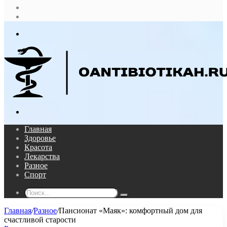
Случайная
статья
Log
In
Меню
Поиск...
Главная
Здоровье
Красота
Лекарства
Разное
Спорт
Поиск...
Главная
/
Разное
/
Пансионат «Маяк»: комфортный дом для
счастливой старости