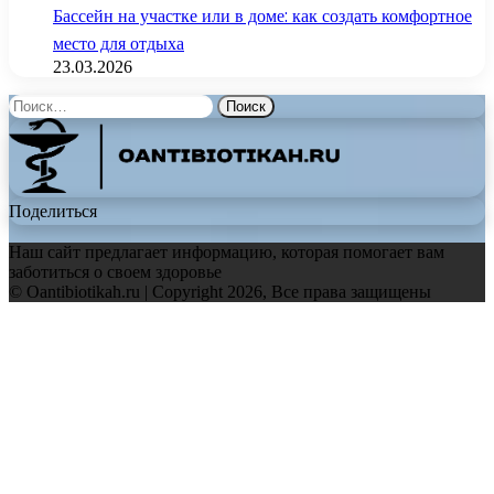
Бассейн на участке или в доме: как создать комфортное
место для отдыха
23.03.2026
Найти:
Поделиться
Наш сайт предлагает информацию, которая помогает вам
заботиться о своем здоровье
© Oantibiotikah.ru | Copyright 2026, Все права защищены
Facebook
Twitter
WhatsApp
Telegram
Back
to
top
button