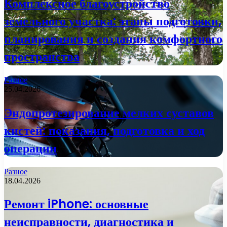
Комплексное благоустройство
земельного участка: этапы подготовки,
планирования и создания комфортного
пространства
Разное
25.04.2026
Эндопротезирование мелких суставов
кистей: показания, подготовка и ход
операции
Разное
18.04.2026
Ремонт iPhone: основные
неисправности, диагностика и