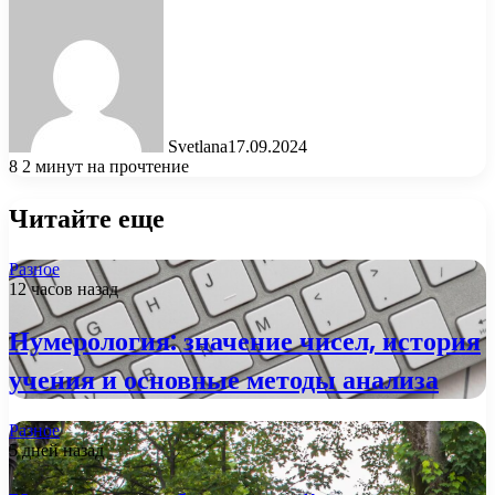
Svetlana
17.09.2024
8
2 минут на прочтение
Читайте еще
Разное
12 часов назад
Нумерология: значение чисел, история
учения и основные методы анализа
Разное
5 дней назад