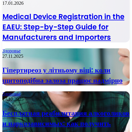
17.01.2026
Medical Device Registration in the
EAEU: Step-by-Step Guide for
Manufacturers and Importers
Здоровье
27.11.2025
Гіпертиреоз у літньому віці: коли
щитоподібна залоза працює надмірно
Здоровье
17.10.2025
Бесплатная реабилитация алкоголиков
и наркозависимых: как получить