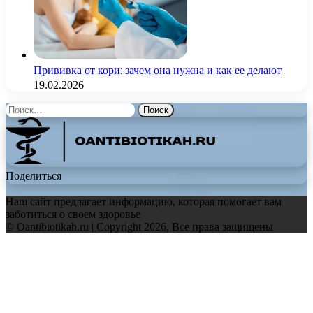
Прививка от кори: зачем она нужна и как ее делают
19.02.2026
Найти:
Поделиться
Наш сайт предлагает информацию, которая помогает вам
заботиться о своем здоровье
© Oantibiotikah.ru | Copyright 2026, Все права защищены
Facebook
Twitter
WhatsApp
Telegram
Back
to
top
button