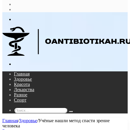
Случайная
статья
Log
In
Меню
Поиск...
Главная
Здоровье
Красота
Лекарства
Разное
Спорт
Поиск...
Главная
/
Здоровье
/
Учёные нашли метод спасти зрение
человека