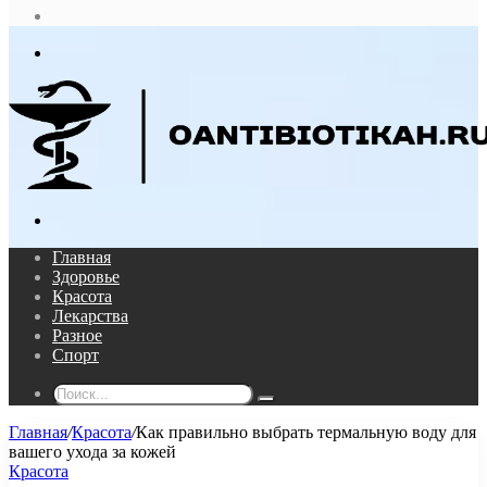
статья
Log
In
Меню
Поиск...
Главная
Здоровье
Красота
Лекарства
Разное
Спорт
Поиск...
Главная
/
Красота
/
Как правильно выбрать термальную воду для
вашего ухода за кожей
Красота