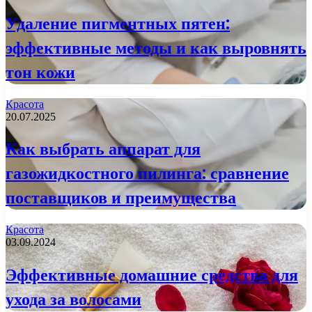
Удаление пигментных пятен:
эффективные методы и как выровнять
тон кожи
Красота
20.07.2025
Как выбрать аппарат для
газожидкостного пилинга: сравнение
поставщиков и преимущества
Красота
03.09.2024
Эффективные домашние средства для
ухода за волосами