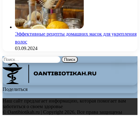
Эффективные рецепты домашних масок для укрепления
волос
03.09.2024
Найти:
Поделиться
Наш сайт предлагает информацию, которая помогает вам
заботиться о своем здоровье
© Oantibiotikah.ru | Copyright 2026, Все права защищены
Facebook
Twitter
WhatsApp
Telegram
Back
to
top
button