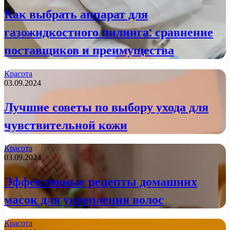
Как выбрать аппарат для
газожидкостного пилинга: сравнение
поставщиков и преимущества
Красота
03.09.2024
Лучшие советы по выбору ухода для
чувствительной кожи
Красота
03.09.2024
Эффективные рецепты домашних
масок для укрепления волос
Красота