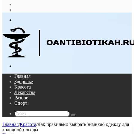
Случайная
статья
Log
In
Меню
Поиск...
Главная
Здоровье
Красота
Лекарства
Разное
Спорт
Поиск...
Главная
/
Красота
/
Как правильно выбрать зимнюю одежду для
холодной погоды