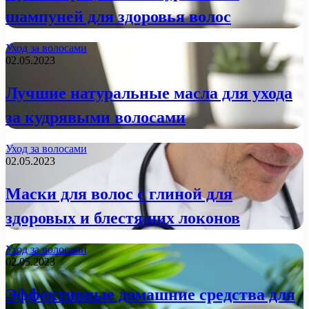
шампуней для здоровья волос
Уход за волосами
02.05.2023
Лучшие натуральные масла для ухода
за кудрявыми волосами
Уход за волосами
02.05.2023
Маски для волос с глиной для
здоровых и блестящих локонов
Уход за волосами
02.05.2023
Эффективные домашние средства для