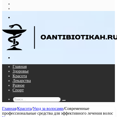
Случайная
статья
Log
In
Меню
Поиск...
Главная
Здоровье
Красота
Лекарства
Разное
Спорт
Поиск...
Главная
/
Красота
/
Уход за волосами
/
Современные
профессиональные средства для эффективного лечения волос