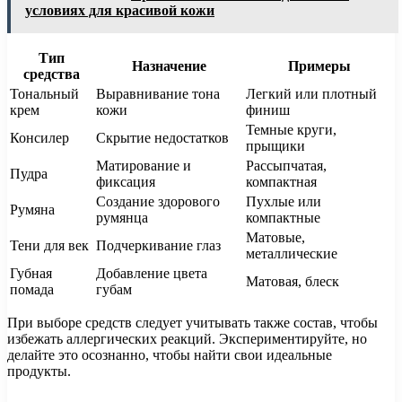
условиях для красивой кожи
Тип
Назначение
Примеры
средства
Тональный
Выравнивание тона
Легкий или плотный
крем
кожи
финиш
Темные круги,
Консилер
Скрытие недостатков
прыщики
Матирование и
Рассыпчатая,
Пудра
фиксация
компактная
Создание здорового
Пухлые или
Румяна
румянца
компактные
Матовые,
Тени для век
Подчеркивание глаз
металлические
Губная
Добавление цвета
Матовая, блеск
помада
губам
При выборе средств следует учитывать также состав, чтобы
избежать аллергических реакций. Экспериментируйте, но
делайте это осознанно, чтобы найти свои идеальные
продукты.