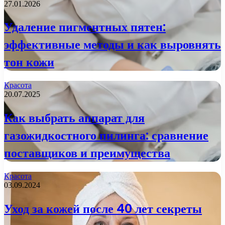
27.01.2026
Удаление пигментных пятен:
эффективные методы и как выровнять
тон кожи
Красота
20.07.2025
Как выбрать аппарат для
газожидкостного пилинга: сравнение
поставщиков и преимущества
Красота
03.09.2024
Уход за кожей после 40 лет секреты